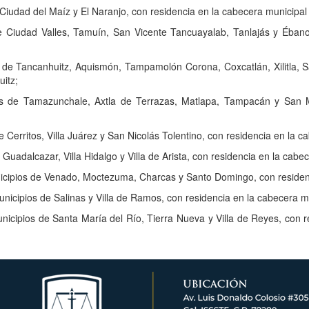
Ciudad del Maíz y El Naranjo, con residencia en la cabecera municipal
e Ciudad Valles, Tamuín, San Vicente Tancuayalab, Tanlajás y Ébano
 de Tancanhuitz, Aquismón, Tampamolón Corona, Coxcatlán, Xilitla, 
itz;
s de Tamazunchale, Axtla de Terrazas, Matlapa, Tampacán y San Ma
 Cerritos, Villa Juárez y San Nicolás Tolentino, con residencia en la c
Guadalcazar, Villa Hidalgo y Villa de Arista, con residencia en la cab
icipios de Venado, Moctezuma, Charcas y Santo Domingo, con residen
nicipios de Salinas y Villa de Ramos, con residencia en la cabecera mu
icipios de Santa María del Río, Tierra Nueva y Villa de Reyes, con 