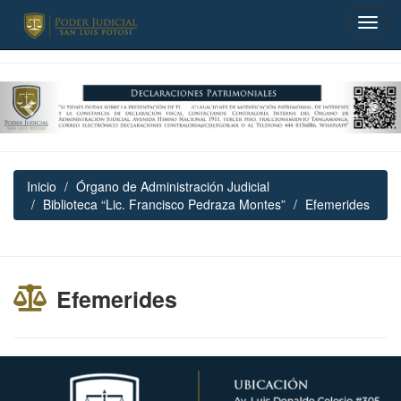
Previous
Nex
Inicio
Órgano de Administración Judicial
Biblioteca “Lic. Francisco Pedraza Montes”
Efemerides
Efemerides